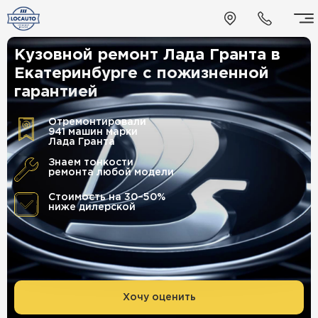
Кузовной ремонт Лада Гранта в
Екатеринбурге
с пожизненной
гарантией
Отремонтировали
941 машин марки
Лада Гранта
Знаем тонкости
ремонта любой модели
Стоимость на 30–50%
ниже дилерской
Хочу оценить