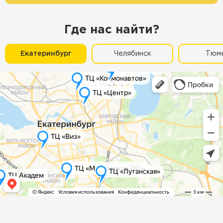
Где нас найти?
Екатеринбург
Челябинск
Тюм