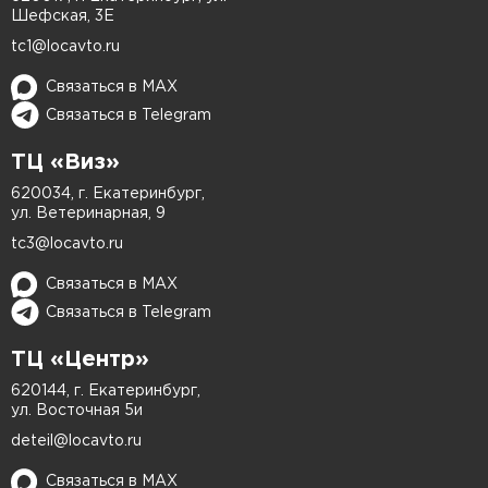
Шефская, 3Е
устранение вмятин и царапин, но и
tc1@locavto.ru
качественную покраску автомобиля с точным
подбором оттенка, что позволяет восстановить
Связаться в MAX
заводской вид кузова.
Связаться в Telegram
При необходимости также выполняем полную
ТЦ «Виз»
замену повреждённых элементов, чтобы
620034, г. Екатеринбург,
обеспечить безопасность и долговечность
ул. Ветеринарная, 9
эксплуатации. Благодаря наличию склада
tc3@locavto.ru
запчастей и современному оборудованию,
Связаться в MAX
ремонт Granta проводится оперативно без
Связаться в Telegram
длительного ожидания. Обращайтесь в наш
сервис, если вашему авто требуется
ТЦ «Центр»
восстановление кузова или замена его деталей.
620144, г. Екатеринбург,
ул. Восточная 5и
deteil@locavto.ru
Связаться в MAX