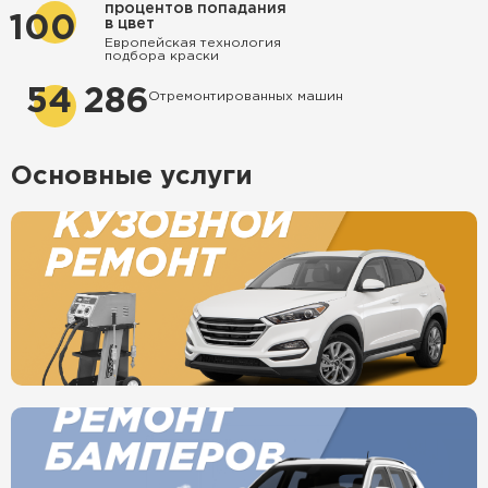
процентов попадания
100
в цвет
Европейская технология
подбора краски
54 286
Отремонтированных машин
Основные услуги