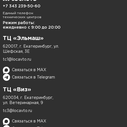
серьезный кузовной ремонт, а иногда уже
+7 343 239-50-60
требуется не только обработка, но и замена
Единый телефон
технических центров
поврежденного участка.
Режим работы:
ежедневно с 9:00 до 20:00
Выполняем покраску арок в Екатеринбурге с
ТЦ «Эльмаш»
предварительной подготовкой поверхности,
620017, г. Екатеринбург, ул.
устранением дефектов и защитой металла.
Шефская, 3Е
Наши мастера оценивают состояние кузова,
tc1@locavto.ru
определяют объем работ и подбирают решение
под конкретные повреждения. Если арка
Связаться в MAX
пострадала не только снаружи, но и по кромке,
Связаться в Telegram
в работу включаются дополнительные этапы:
ТЦ «Виз»
удаление ржавчины, обработка, ремонт и при
620034, г. Екатеринбург,
необходимости частичная замена элемента.
ул. Ветеринарная, 9
Когда нужна покраска арок
tc3@locavto.ru
Связаться в MAX
Зона около колес особенно уязвима. На нее