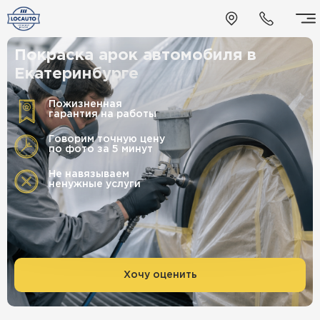
Покраска арок автомобиля в
Екатеринбурге
Пожизненная
гарантия на работы
Говорим точную цену
по фото за 5 минут
Не навязываем
ненужные услуги
Хочу оценить