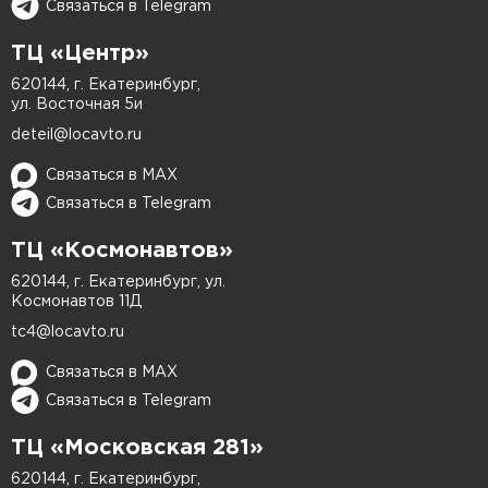
Связаться в Telegram
постоянно летят частицы грязи, щебень и влага,
из-за чего лакокрасочное покрытие истирается
ТЦ «Центр»
заметно быстрее, чем на других деталях кузова.
620144, г. Екатеринбург,
В результате сначала появляются точечные
ул. Восточная 5и
дефекты, затем — очаги коррозии, а позже
deteil@locavto.ru
может потребоваться уже более глубокое
Связаться в MAX
восстановление.
Связаться в Telegram
Чаще всего покраска требуется, если:
ТЦ «Космонавтов»
620144, г. Екатеринбург, ул.
на поверхности есть сколы и царапины;
Космонавтов 11Д
tc4@locavto.ru
заметны рыжики и следы коррозии;
Связаться в MAX
покрытие начало отслаиваться;
Связаться в Telegram
повреждения появились после контакта
с бордюром;
ТЦ «Московская 281»
были выполнены старые ремонты, и
620144, г. Екатеринбург,