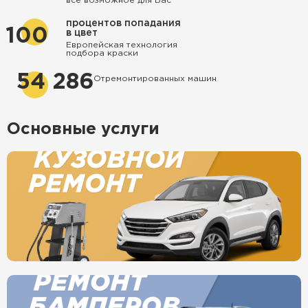
все возможное для Вас
процентов попадания
100
в цвет
Европейская технология
подбора краски
54 286
Отремонтированных машин
Основные услуги