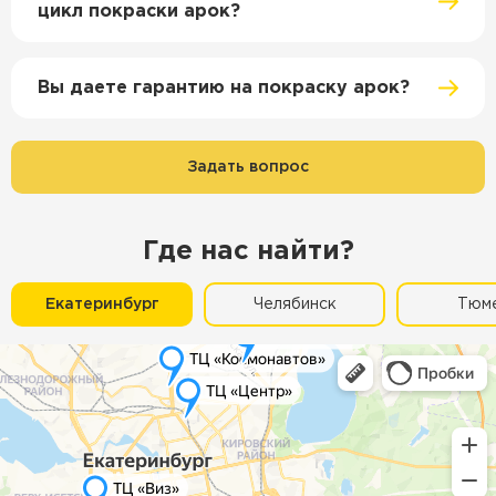
цикл покраски арок?
Вы даете гарантию на покраску арок?
Задать вопрос
Где нас найти?
Екатеринбург
Челябинск
Тюм