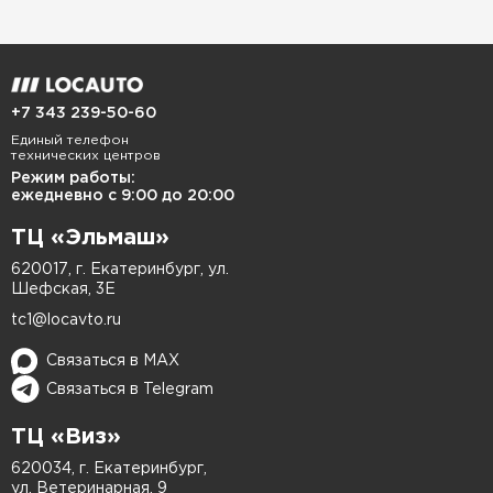
портит внешний вид машины, но и напрямую
влияет на безопасность: свет тускнеет,
светораспределение и угол освещения
ухудшаются. Чтобы избежать дорогостоящей
+7 343 239-50-60
замены оптики, достаточно вовремя провести
Единый телефон
технических центров
качественную полировку фар.
Режим работы:
ежедневно с 9:00 до 20:00
Когда нужна полировка фар?
ТЦ «Эльмаш»
Визуальные сигналы легко определить. Вот на
620017, г. Екатеринбург, ул.
что стоит обратить внимание:
Шефская, 3Е
tc1@locavto.ru
Фары потускнели, изменился оттенок —
Связаться в MAX
они стали жёлтыми или серыми;
Связаться в Telegram
На поверхности видно множество
ТЦ «Виз»
царапин и микротрещин;
620034, г. Екатеринбург,
Свет стал заметно слабее, особенно в
ул. Ветеринарная, 9