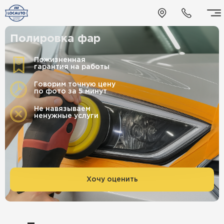
Полировка фар
Пожизненная
гарантия на работы
Говорим точную цену
по фото за 5 минут
Не навязываем
ненужные услуги
Хочу оценить