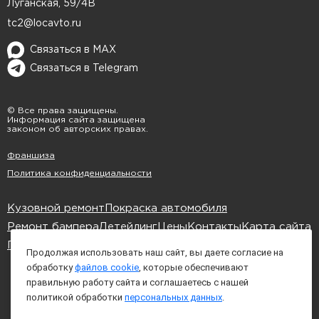
Луганская, 59/4В
Почему стоит доверить работу LOCAUTO
tc2@locavto.ru
В нашем сервисе полировка фар — это
Связаться в MAX
отработанная технология. Мы уже много лет
Связаться в Telegram
работаем с любыми марками и моделями
автомобилей, в том числе с фарами сложной
© Все права защищены.
Информация сайта защищена
формы, двойной кривизной и комбинированной
законом об авторских правах.
поверхностью.
Франшиза
Вот что вы получаете, обращаясь к нам:
Политика конфиденциальности
Диагностика: мы точно скажем, можно ли
Кузовной ремонт
Покраска автомобиля
восстановить фары без ремонта;
Ремонт бампера
Детейлинг
Цены
Контакты
Карта сайта
Комплексная обработка: от очистки до
Политика обработки cookies
Блог
Продолжая использовать наш сайт, вы даете согласие на
нанесения защитного слоя;
обработку
файлов cookie
, которые обеспечивают
Использование только
правильную работу сайта и соглашаетесь с нашей
профессиональных материалов —
политикой обработки
персональных данных
.
абразивов, паст, полимерных составов;