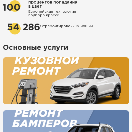
процентов попадания
100
в цвет
Европейская технология
подбора краски
54 286
Отремонтированных машин
Основные услуги