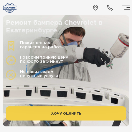
Ремонт бампера Chevrolet в
Екатеринбурге
Пожизненная
гарантия на работы
Говорим точную цену
по фото за 5 минут
Не навязываем
ненужные услуги
Хочу оценить