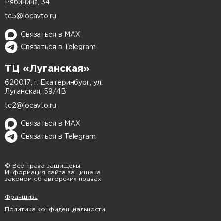
Рябинина, 34
гарантируя прочность конструкции.
tc5@locavto.ru
Перед покраской:
Связаться в MAX
Связаться в Telegram
Поверхность тщательно шлифуется.
ТЦ «Луганская»
Наносится грунтовочный слой.
620017, г. Екатеринбург, ул.
Луганская, 59/4В
С помощью колориметра подбираем
точный оттенок Opel.
tc2@locavto.ru
Работа по покраске включает:
Связаться в MAX
Связаться в Telegram
Нанесение базового слоя.
© Все права защищены.
Цветное покрытие.
Информация сайта защищена
законом об авторских правах.
Защитный лак.
Франшиза
После завершения всех работ бампер
Политика конфиденциальности
устанавливается на авто с проверкой всех