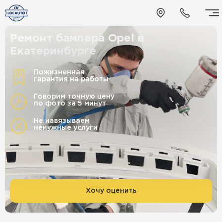
Ремонт бампера Opel в
Екатеринбурге
Пожизненная
гарантия на работы
Говорим точную цену
по фото за 5 минут
Не навязываем
ненужные услуги
Хочу оценить