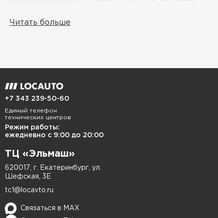
Мы специализируемся на комплексных услугах
Читать больше
по ремонту и покраске автомобилей в
Екатеринбурге, используя только проверенные
материалы от ведущих производителей. Наш
автосервис оснащён современным
оборудованием, что позволяет выполнять
работы любой сложности – от локальной
+7 343 239-50-60
обработки мелких царапин (покраски) до
Единый телефон
технических центров
полной окраски кузовных элементов
Режим работы:
автомобилей.
ежедневно с 9:00 до 20:00
ТЦ «Эльмаш»
Наши услуги в Екатеринбурге:
620017, г. Екатеринбург, ул.
Шефская, 3Е
tc1@locavto.ru
Локальный ремонт автомобиля
–
устраняем повреждения (царапины,
Связаться в MAX
вмятины, сколы) без полной разборки