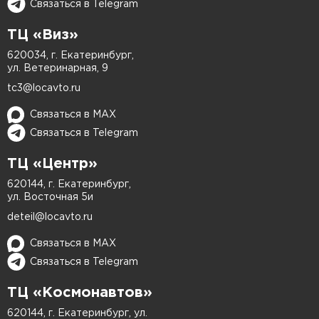
детали, сохраняя заводское покрытие.
Связаться в Telegram
Полная окраска кузовных элементов
ТЦ «Виз»
автомобиля и локальная покраска
–
профессиональное восстановление
620034, г. Екатеринбург,
передних и задних бамперов, крыльев,
ул. Ветеринарная, 9
дверей, капота, крыши, порогов и других
запасных частей.
tc3@locavto.ru
Антикоррозийная обработка
–
Связаться в MAX
защищаем поверхности от ржавчины,
Связаться в Telegram
продлевая срок службы кузова после
покраски.
ТЦ «Центр»
Оклейка защитными материалами
–
620144, г. Екатеринбург,
дополнительная защита ЛКП от внешних
ул. Восточная 5и
воздействий.
deteil@locavto.ru
Снятие и установка кузовных
элементов
– аккуратная разборка и
Связаться в MAX
сборка при сложном ремонте
Связаться в Telegram
автомобилей.
Подбор краски с учётом особенностей
ТЦ «Космонавтов»
цвета вашей машины
– используем
620144, г. Екатеринбург, ул.
компьютерный анализ для 100%