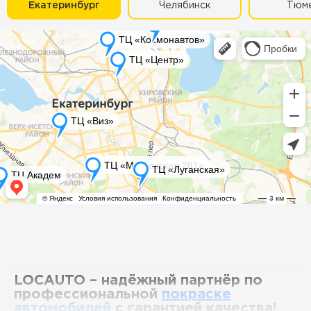
Екатеринбург
Челябинск
Тюм
LOCAUTO – надёжный партнёр по
профессиональной
покраске
автомобилей
с гарантией качества!