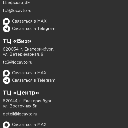
Подготовка к покраске
Шефская, 3Е
tc1@locavto.ru
Если царапина глубокая (виден металл) или
Связаться в MAX
затронута большая площадь, лучше
Связаться в Telegram
приехать на диагностику.
Чистый кузов проще осматривать, да и
ТЦ «Виз»
мастерам будет удобнее работать.
620034, г. Екатеринбург,
Не пытайтесь замазать царапину
ул. Ветеринарная, 9
самостоятельно – неправильные составы
tc3@locavto.ru
(типа «маркера для царапин») только
Связаться в MAX
усложнят работу.
Связаться в Telegram
Как проходит покраска в LOCAUTO?
ТЦ «Центр»
Убираем грязь, остатки воска и полиролей,
620144, г. Екатеринбург,
ул. Восточная 5и
чтобы краска легла идеально.
Если есть вмятины, используем рихтовку
deteil@locavto.ru
или шпаклевку.
Связаться в MAX