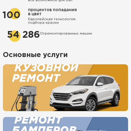
все возможное для Вас
процентов попадания
100
в цвет
Европейская технология
подбора краски
54 286
Отремонтированных машин
Основные услуги