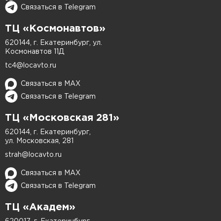
Обрабатываем только поврежденный
Связаться в Telegram
участок, не трогая целую краску вокруг.
С помощью спектрометра находим точный
ТЦ «Космонавтов»
оттенок, чтобы новый слой не отличался от
620144, г. Екатеринбург, ул.
Космонавтов 11Д
заводского.
Используем профессиональные материалы,
tc4@locavto.ru
которые не выцветают со временем.
Связаться в MAX
Финальный этап, который убирает мелкие
Связаться в Telegram
неровности и придает блеск.
ТЦ «Московская 281»
Читайте подробнее об услуге
локальной
620144, г. Екатеринбург,
покраске кузова
автомобиля.
ул. Московская, 281
strah@locavto.ru
Сколько времени займет покраска?
Связаться в MAX
Связаться в Telegram
Небольшая царапина
– 3–4 часа (можно
подождать в нашем комфортабельном
ТЦ «Академ»
клиентском зале).