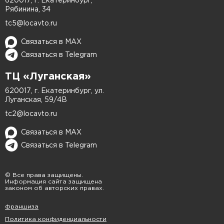
620017, г. Екатеринбург,
Сложные повреждения
(с вмятиной или
Рябинина, 34
большой площадью) – 1–2 дня.
Мы не затягиваем сроки и даем гарантию на
tc5@locavto.ru
работу. После покраски ваш Land Rover будет
Связаться в MAX
выглядеть как новый, а вы забудете, где именно
Связаться в Telegram
было повреждение.
ТЦ «Луганская»
Приезжайте в LOCAUTO – вернем вашему
620017, г. Екатеринбург, ул.
автомобилю безупречный вид!
Луганская, 59/4В
tc2@locavto.ru
Связаться в MAX
Связаться в Telegram
© Все права защищены.
Информация сайта защищена
законом об авторских правах.
Франшиза
Политика конфиденциальности