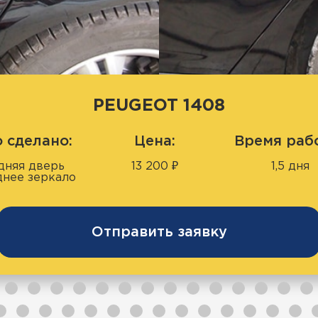
PEUGEOT 1408
 сделано:
Цена:
Время раб
дняя дверь
13 200 ₽
1,5 дня
днее зеркало
Отправить заявку