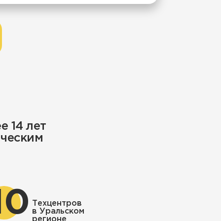
 14 лет
ическим
10
Техцентров
в Уральском
регионе