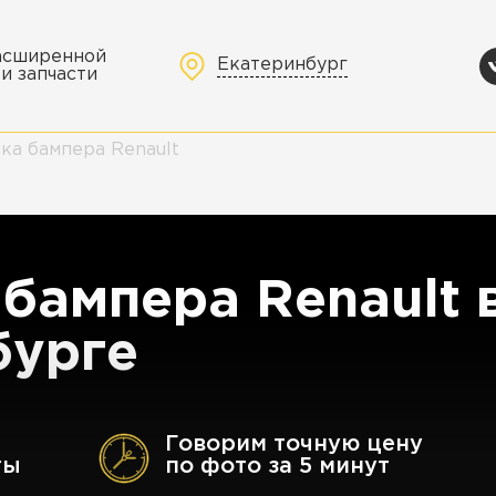
расширенной
Екатеринбург
и запчасти
ка бампера Renault
бампера Renault 
бурге
Говорим точную цену
ты
по фото за 5 минут